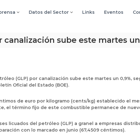
 prensa
Datos del Sector
Links
Eventos
Co
or canalización sube este martes u
etróleo (GLP) por canalización sube este martes un 0,9%, seg
etín Oficial del Estado (BOE).
éntimos de euro por kilogramo (cents/kg) establecido el me
te, el término fijo de este combustible permanece de nuevo
 gases licuados del petróleo (GLP) a granel a empresas distr
paración con lo marcado en junio (67,4509 céntimos).