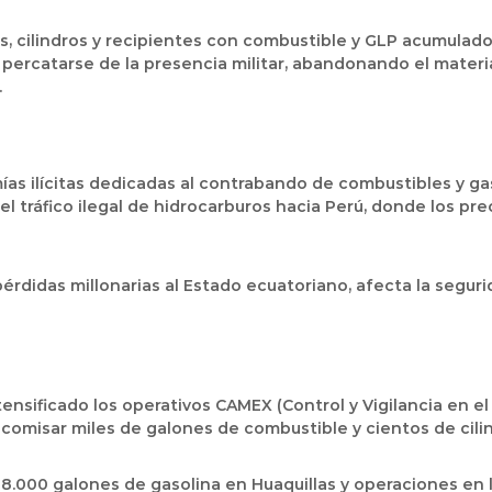
es, cilindros y recipientes con combustible y GLP acumulado
percatarse de la presencia militar, abandonando el materi
.
s ilícitas dedicadas al contrabando de combustibles y gas e
el tráfico ilegal de hidrocarburos hacia Perú, donde los pr
pérdidas millonarias al Estado ecuatoriano, afecta la segu
nsificado los operativos CAMEX (Control y Vigilancia en el 
decomisar miles de galones de combustible y cientos de cili
8.000 galones de gasolina en Huaquillas y operaciones en 