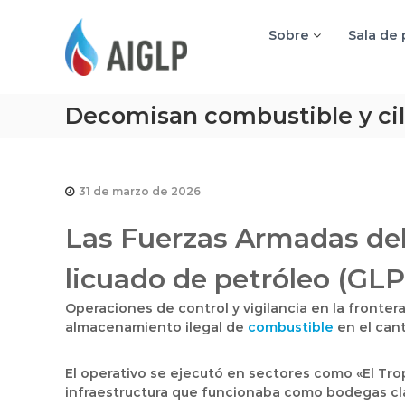
A
I
Sobre
Sala de
G
L
P
Decomisan combustible y cil
31 de marzo de 2026
Las Fuerzas Armadas del
licuado de petróleo (GL
Operaciones de control y vigilancia en la fronter
almacenamiento ilegal de
combustible
en el cant
El operativo se ejecutó en sectores como «El Trop
infraestructura que funcionaba como bodegas cla