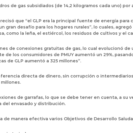
ndros de gas subsidiados (de 14,2 kilogramos cada uno) por 
precisó que “el GLP era la principal fuente de energía para c
un gran desafío para los hogares rurales”, lo cuales, agreg
como la leña, el estiércol, los residuos de cultivos y el c
llones de conexiones gratuitas de gas, lo cual evolucionó 
te de los consumidores de PMUY aumentó un 29%, pasando d
cas de GLP aumentó a 325 millones”.
sferencia directa de dinero, sin corrupción o intermediarios
 millones.
xiones de garrafas, lo que se debe tener en cuenta, a su ve
a del envasado y distribución.
a de manera efectiva varios Objetivos de Desarrollo Salud