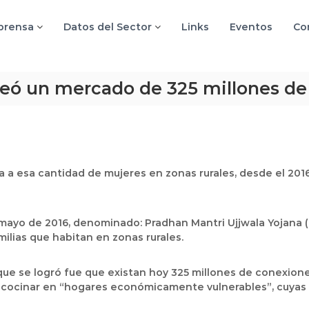
 prensa
Datos del Sector
Links
Eventos
Co
creó un mercado de 325 millones d
a a esa cantidad de mujeres en zonas rurales, desde el 2016
ayo de 2016, denominado: Pradhan Mantri Ujjwala Yojana (PM
milias que habitan en zonas rurales.
ue se logró fue que existan hoy 325 millones de conexiones
a cocinar en “hogares económicamente vulnerables”, cuyas b