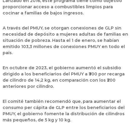
Lanzado en
2016
, este programa tiene como objetivo
proporcionar
acceso a combustibles limpios para
cocinar
a familias de bajos ingresos.
A través del PMUY, se otorgan
conexiones de GLP sin
necesidad de depósito
a mujeres adultas de familias en
situación de pobreza. Hasta el
1 de enero
, se habían
emitido
103,3 millones de conexiones PMUY
en todo el
país.
En
octubre de 2023
, el gobierno aumentó el
subsidio
dirigido
a los beneficiarios del PMUY a
₹300 por recarga
de cilindro de 14,2 kg
, en comparación con los
₹200
anteriores por cilindro
.
El comité también recomendó que, para
aumentar el
consumo per cápita de GLP
entre los beneficiarios del
PMUY, el gobierno fomente la
distribución de cilindros
más pequeños, de 5 kg y 10 kg
.