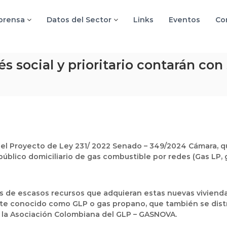
 prensa
Datos del Sector
Links
Eventos
Co
s social y prioritario contarán con
ó el Proyecto de Ley 231/ 2022 Senado – 349/2024 Cámara, qu
 público domiciliario de gas combustible por redes (Gas LP, 
lias de escasos recursos que adquieran estas nuevas vivien
e conocido como GLP o gas propano, que también se distrib
e la Asociación Colombiana del GLP – GASNOVA.