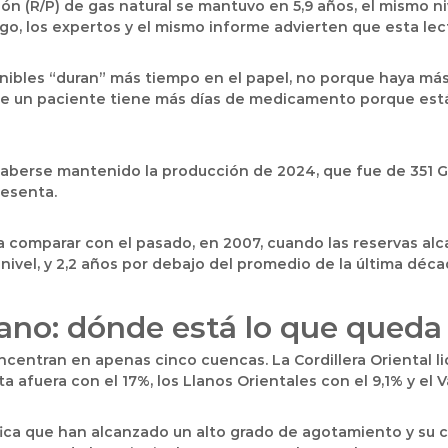
n (R/P) de gas natural se mantuvo en 5,9 años, el mismo niv
go, los expertos y el mismo informe advierten que esta le
onibles “duran” más tiempo en el papel, no porque haya más
ue un paciente tiene más días de medicamento porque est
berse mantenido la producción de 2024, que fue de 351 Gpc
resenta.
 comparar con el pasado, en 2007, cuando las reservas alcan
nivel, y 2,2 años por debajo del promedio de la última déca
ano: dónde está lo que queda
centran en apenas cinco cuencas. La Cordillera Oriental lide
sta afuera con el 17%, los Llanos Orientales con el 9,1% y el
fica que han alcanzado un alto grado de agotamiento y su