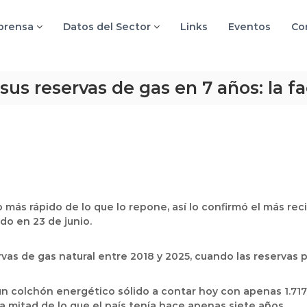
 prensa
Datos del Sector
Links
Eventos
Co
us reservas de gas en 7 años: la f
ás rápido de lo que lo repone, así lo confirmó el más rec
do en 23 de junio.
rvas de gas natural entre 2018 y 2025, cuando
las reservas 
 colchón energético sólido a contar hoy con apenas 1.717 g
 mitad de lo que el país tenía hace apenas siete años.