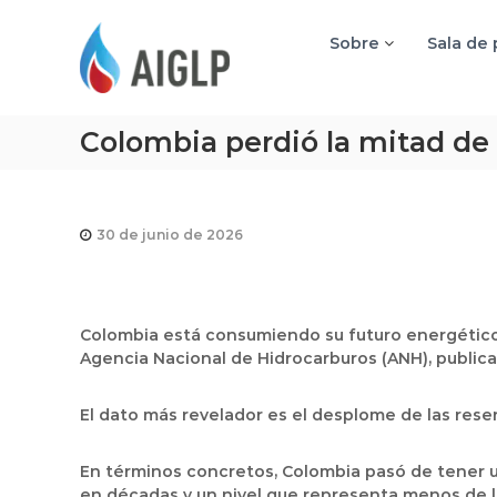
A
I
Sobre
Sala de
G
L
P
Colombia perdió la mitad de s
30 de junio de 2026
Colombia está consumiendo su futuro energético m
Agencia Nacional de Hidrocarburos (ANH), publica
El dato más revelador es el desplome de las rese
En términos concretos, Colombia pasó de tener un
en décadas y un nivel que representa menos de la