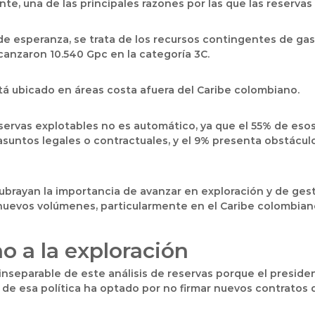
te, una de las principales razones por las que las reserva
e esperanza, se trata de los recursos contingentes de gas,
canzaron 10.540 Gpc en la categoría 3C.
está ubicado en áreas costa afuera del Caribe colombiano.
eservas explotables no es automático, ya que el 55% de es
asuntos legales o contractuales, y el 9% presenta obstácul
ubrayan la importancia de avanzar en exploración y de ges
 nuevos volúmenes, particularmente en el Caribe colombian
no a la exploración
inseparable de este análisis de reservas porque el presiden
de esa política ha optado por no firmar nuevos contratos 