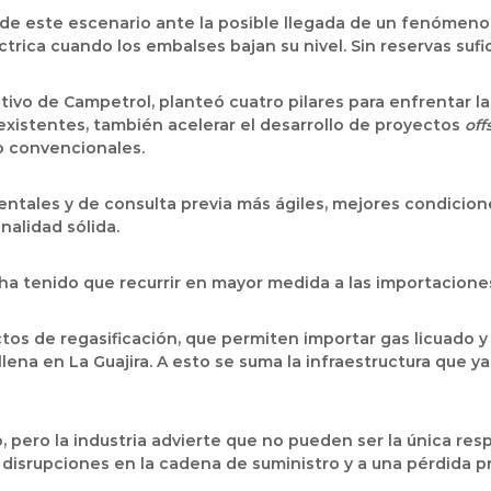
 de este escenario ante la posible llegada de un fenómeno d
trica cuando los embalses bajan su nivel. Sin reservas sufic
vo de Campetrol, planteó cuatro pilares para enfrentar la cr
existentes, también acelerar el desarrollo de proyectos
off
 convencionales.
ientales y de consulta previa más ágiles, mejores condicio
nalidad sólida.
 ha tenido que recurrir en mayor medida a las importacion
ctos de regasificación, que permiten importar gas licuado y 
lena en La Guajira. A esto se suma la infraestructura que y
o, pero la industria advierte que no pueden ser la única re
a disrupciones en la cadena de suministro y a una pérdida 