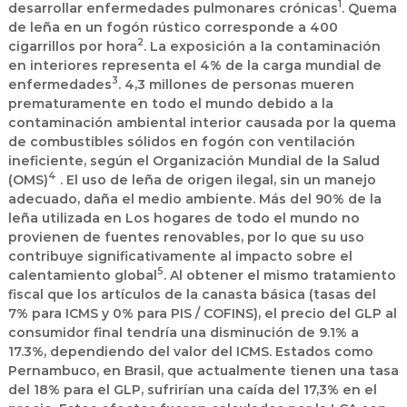
1
desarrollar enfermedades pulmonares crónicas
. Quema
de leña en un fogón rústico corresponde a 400
2
cigarrillos por hora
. La exposición a la contaminación
en interiores representa el 4% de la carga mundial de
3
enfermedades
. 4,3 millones de personas mueren
prematuramente en todo el mundo debido a la
contaminación ambiental interior causada por la quema
de combustibles sólidos en fogón con ventilación
ineficiente, según el Organización Mundial de la Salud
4
(OMS)
. El uso de leña de origen ilegal, sin un manejo
adecuado, daña el medio ambiente. Más del 90% de la
leña utilizada en Los hogares de todo el mundo no
provienen de fuentes renovables, por lo que su uso
contribuye significativamente al impacto sobre el
5
calentamiento global
. Al obtener el mismo tratamiento
fiscal que los artículos de la canasta básica (tasas del
7% para ICMS y 0% para PIS / COFINS), el precio del GLP al
consumidor final tendría una disminución de 9.1% a
17.3%, dependiendo del valor del ICMS. Estados como
Pernambuco, en Brasil, que actualmente tienen una tasa
del 18% para el GLP, sufrirían una caída del 17,3% en el