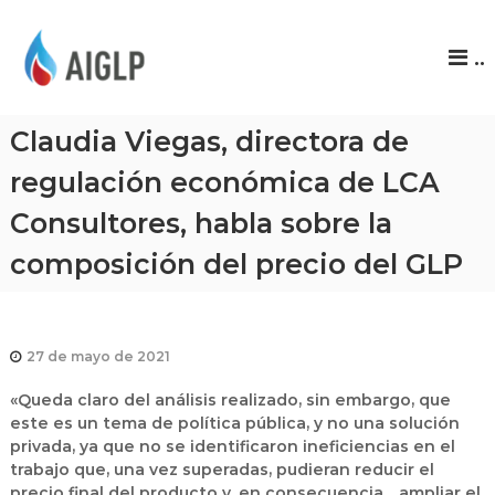
A
..
I
G
L
Claudia Viegas, directora de
P
regulación económica de LCA
Consultores, habla sobre la
composición del precio del GLP
27 de mayo de 2021
«Queda claro del análisis realizado, sin embargo, que
este es un tema de política pública, y no una solución
privada, ya que no se identificaron ineficiencias en el
trabajo que, una vez superadas, pudieran reducir el
precio final del producto y, en consecuencia, , ampliar el