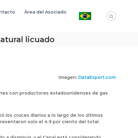
ntacto
Área del Asociado
tural licuado
Imagen:
DataExport.com
ciones con productores estadounidenses de gas
 los cruces diarios a lo largo de los últimos
sentaron solo el 4.9 por ciento del total.
o a disminuir, y el Canal está considerando