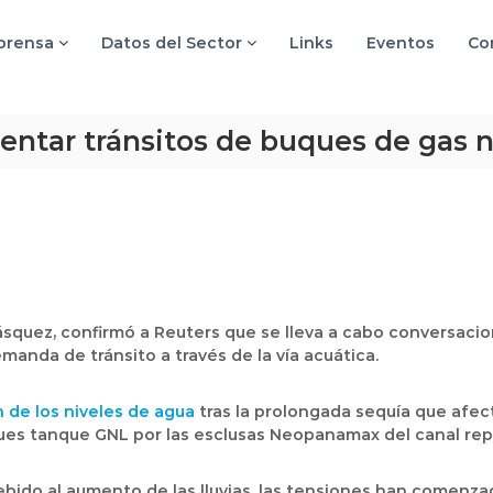
 prensa
Datos del Sector
Links
Eventos
Co
tar tránsitos de buques de gas na
Vásquez, confirmó a Reuters que se lleva a cabo conversa
manda de tránsito a través de la vía acuática.
 de los niveles de agua
tras la prolongada sequía que afectó
ques tanque GNL por las esclusas Neopanamax del canal repre
ebido al aumento de las lluvias, las tensiones han comenzad