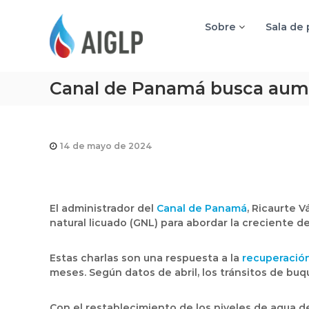
A
I
Sobre
Sala de
G
L
P
Canal de Panamá busca aumen
14 de mayo de 2024
El administrador del
Canal de Panamá
, Ricaurte 
natural licuado (GNL) para abordar la creciente de
Estas charlas son una respuesta a la
recuperación
meses. Según datos de abril, los tránsitos de bu
Con el restablecimiento de los niveles de agua d