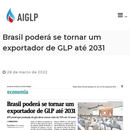
A
..
I
G
L
Brasil poderá se tornar um
P
exportador de GLP até 2031
28 de marzo de 2022