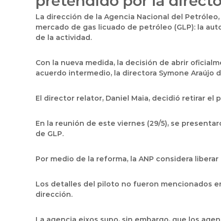
pretendido por la direct
La dirección de la Agencia Nacional del Petróleo,
mercado de gas licuado de petróleo (GLP): la auto
de la actividad.
Con la nueva medida, la decisión de abrir oficial
acuerdo intermedio, la directora Symone Araújo de
El director relator, Daniel Maia, decidió retirar e
En la reunión de este viernes (29/5), se presenta
de GLP.
Por medio de la reforma, la ANP considera liberar e
Los detalles del piloto no fueron mencionados en
dirección.
La agencia eixos supo, sin embargo, que los ag