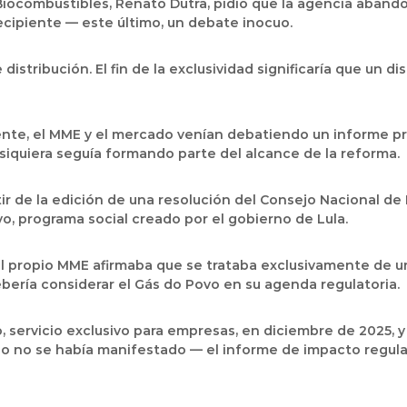
 Biocombustibles, Renato Dutra, pidió que la agencia abando
recipiente — este último, un debate inocuo.
stribución. El fin de la exclusividad significaría que un di
nte, el MME y el mercado venían debatiendo un informe pre
 siquiera seguía formando parte del alcance de la reforma.
tir de la edición de una resolución del Consejo Nacional de
o, programa social creado por el gobierno de Lula.
l propio MME afirmaba que se trataba exclusivamente de un 
bería considerar el Gás do Povo en su agenda regulatoria.
, servicio exclusivo para empresas, en diciembre de 2025, y
rio no se había manifestado — el informe de impacto regul