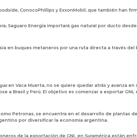
Woodside, ConocoPhillips y ExxonMobil, que también han fi
ra, Saguaro Energía importará gas natural por ducto desde
Asia en buques metaneros por una ruta directa a través del P
 gas
en Vaca Muerta, no se quiere quedar atrás y avanza en 
 a Brasil y Perú. El objetivo es comenzar a exportar GNL 
 como Petronas, se encuentra en el desarrollo de plantas d
entino por diversificar la economía argentina.
 pioneros de la exportación de GNL en Suramérica están enf