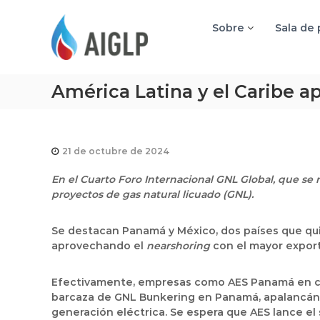
A
I
Sobre
Sala de
G
L
P
América Latina y el Caribe a
21 de octubre de 2024
En el Cuarto Foro Internacional GNL Global, que se 
proyectos de gas natural licuado (GNL).
Se destacan Panamá y México, dos países que qu
aprovechando el
nearshoring
con el mayor export
Efectivamente, empresas como AES Panamá en co
barcaza de GNL Bunkering en Panamá, apalancándo
generación eléctrica. Se espera que AES lance el s