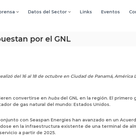
 prensa
Datos del Sector
Links
Eventos
Co
puestan por el GNL
realizó del 16 al 18 de octubre en Ciudad de Panamá, América L
ieren convertirse en
hubs
del GNL en la región. El primero 
ador de gas natural del mundo: Estados Unidos.
njunto con Seaspan Energies han avanzado en un Acuerdo
se en la infraestructura existente de una terminal de al
ervicio a partir de 2025.