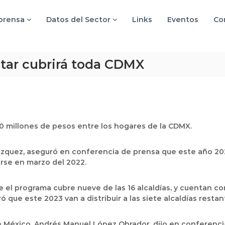
 prensa
Datos del Sector
Links
Eventos
Co
star cubrirá toda CDMX
0 millones de pesos entre los hogares de la CDMX.
lázquez, aseguró en conferencia de prensa que este año 202
rse en marzo del 2022.
 el programa cubre nueve de las 16 alcaldías, y cuentan co
 que este 2023 van a distribuir a las siete alcaldías restan
 México, Andrés Manuel López Obrador, dijo en conferencia