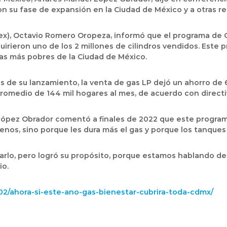
n su fase de expansión en la Ciudad de México y a otras re
ex), Octavio Romero Oropeza, informó que el programa de G
irieron uno de los 2 millones de cilindros vendidos. Este 
lias más pobres de la Ciudad de México.
 de su lanzamiento, la venta de gas LP dejó un ahorro de 6
promedio de 144 mil hogares al mes, de acuerdo con directi
López Obrador comentó a finales de 2022 que este program
enos, sino porque les dura más el gas y porque los tanques 
arlo, pero logró su propósito, porque estamos hablando de 
io.
02/ahora-si-este-ano-gas-bienestar-cubrira-toda-cdmx/