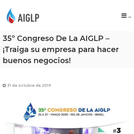
A
..
I
G
L
35º Congreso De La AIGLP –
P
¡Traiga su empresa para hacer
buenos negocios!
31 de octubre de 2019