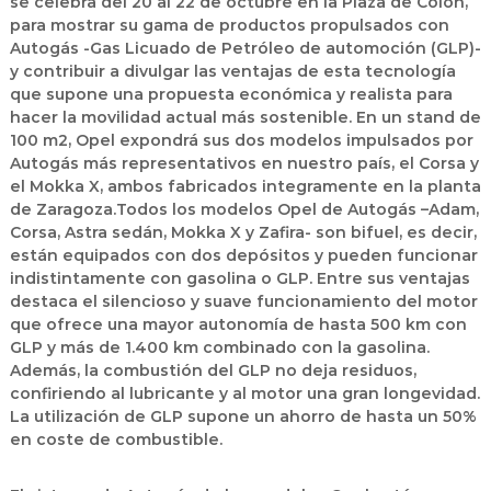
se celebra del 20 al 22 de octubre en la Plaza de Colón,
para mostrar su gama de productos propulsados con
Autogás -Gas Licuado de Petróleo de automoción (GLP)-
y contribuir a divulgar las ventajas de esta tecnología
que supone una propuesta económica y realista para
hacer la movilidad actual más sostenible. En un stand de
100 m2, Opel expondrá sus dos modelos impulsados por
Autogás más representativos en nuestro país, el Corsa y
el Mokka X, ambos fabricados integramente en la planta
de Zaragoza.Todos los modelos Opel de Autogás –Adam,
Corsa, Astra sedán, Mokka X y Zafira- son bifuel, es decir,
están equipados con dos depósitos y pueden funcionar
indistintamente con gasolina o GLP. Entre sus ventajas
destaca el silencioso y suave funcionamiento del motor
que ofrece una mayor autonomía de hasta 500 km con
GLP y más de 1.400 km combinado con la gasolina.
Además, la combustión del GLP no deja residuos,
confiriendo al lubricante y al motor una gran longevidad.
La utilización de GLP supone un ahorro de hasta un 50%
en coste de combustible.