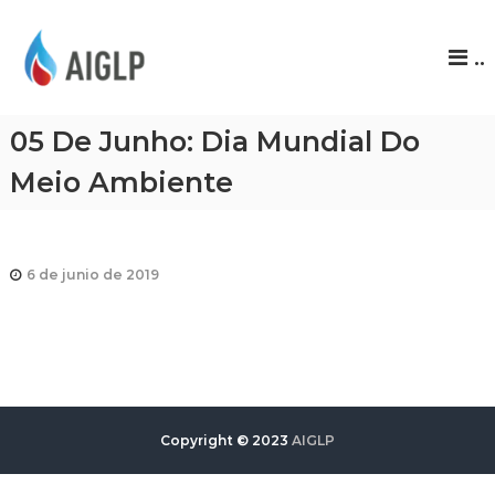
A
..
I
G
L
05 De Junho: Dia Mundial Do
P
Meio Ambiente
6 de junio de 2019
Copyright © 2023
AIGLP