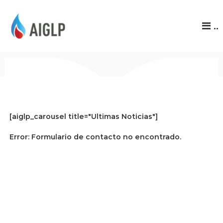
A
..
I
G
L
Comienzo
P
[aiglp_carousel title="Ultimas Noticias"]
Error:
Formulario de contacto no encontrado.