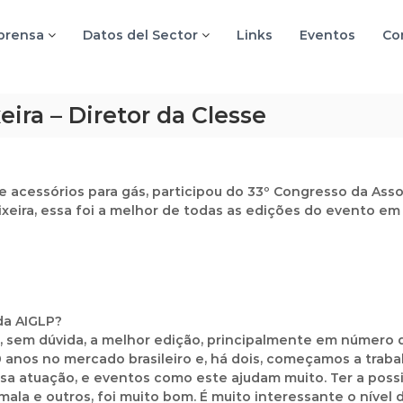
 prensa
Datos del Sector
Links
Eventos
Co
eira – Diretor da Clesse
 e acessórios para gás, participou do 33º Congresso da Ass
ixeira, essa foi a melhor de todas as edições do evento e
da AIGLP?
i, sem dúvida, a melhor edição, principalmente em número 
 anos no mercado brasileiro e, há dois, começamos a trab
sa atuação, e eventos como este ajudam muito. Ter a poss
mala e outros, foi muito bom. É muito interessante o nível 