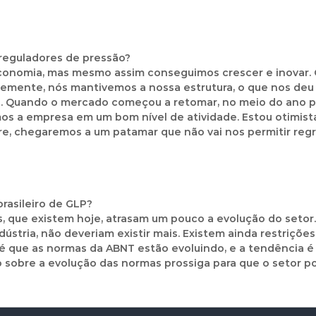
reguladores de pressão?
a economia, mas mesmo assim conseguimos crescer e inovar
temente, nós mantivemos a nossa estrutura, o que nos de
a. Quando o mercado começou a retomar, no meio do ano pa
s a empresa em um bom nível de atividade. Estou otimist
e, chegaremos a um patamar que não vai nos permitir regre
rasileiro de GLP?
as, que existem hoje, atrasam um pouco a evolução do seto
tria, não deveriam existir mais. Existem ainda restrições 
 é que as normas da ABNT estão evoluindo, e a tendência é 
o sobre a evolução das normas prossiga para que o setor 