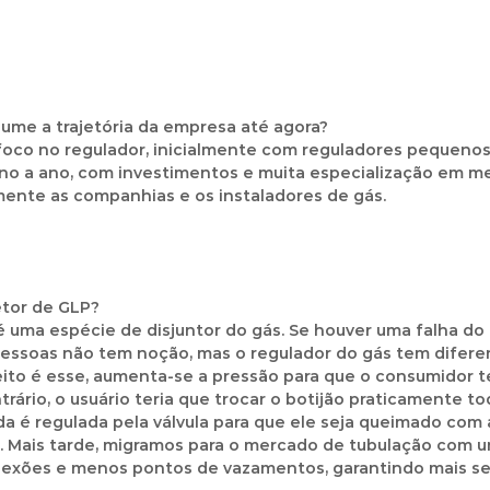
sume a trajetória da empresa até agora?
co no regulador, inicialmente com reguladores pequenos de
 ano a ano, com investimentos e muita especialização em m
lmente as companhias e os instaladores de gás.
etor de GLP?
 é uma espécie de disjuntor do gás. Se houver uma falha do 
essoas não tem noção, mas o regulador do gás tem diferen
eito é esse, aumenta-se a pressão para que o consumidor 
io, o usuário teria que trocar o botijão praticamente todo 
da é regulada pela válvula para que ele seja queimado com 
o. Mais tarde, migramos para o mercado de tubulação com 
xões e menos pontos de vazamentos, garantindo mais seg