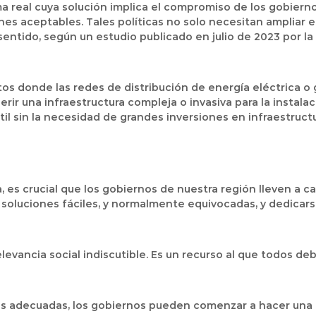
real cuya solución implica el compromiso de los gobiernos,
es aceptables. Tales políticas no solo necesitan ampliar el
 sentido, según un estudio publicado en julio de 2023 por la 
os donde las redes de distribución de energía eléctrica o 
rir una infraestructura compleja o invasiva para la instalac
il sin la necesidad de grandes inversiones en infraestructu
 es crucial que los gobiernos de nuestra región lleven a c
 soluciones fáciles, y normalmente equivocadas, y dedicars
evancia social indiscutible. Es un recurso al que todos de
s adecuadas, los gobiernos pueden comenzar a hacer una di