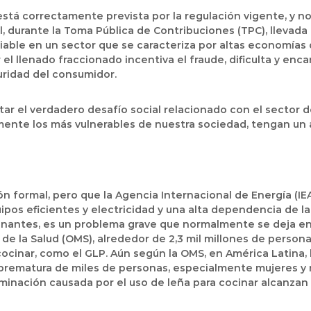
está correctamente prevista por la regulación vigente, y no
l, durante la Toma Pública de Contribuciones (TPC), llevada
ble en un sector que se caracteriza por altas economías d
l llenado fraccionado incentiva el fraude, dificulta y enca
ridad del consumidor.
tar el verdadero desafío social relacionado con el sector 
ente los más vulnerables de nuestra sociedad, tengan un a
n formal, pero que la Agencia Internacional de Energía (IEA,
ipos eficientes y electricidad y una alta dependencia de l
inantes, es un problema grave que normalmente se deja en 
 de la Salud (OMS), alrededor de 2,3 mil millones de pers
ocinar, como el GLP. Aún según la OMS, en América Latina, 
prematura de miles de personas, especialmente mujeres y n
nación causada por el uso de leña para cocinar alcanzan e