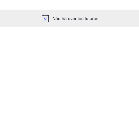
Não há eventos futuros.
N
o
t
i
c
e