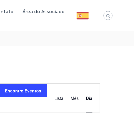
ntato
Área do Associado
N
Encontre Eventos
Lista
Mês
Dia
a
v
e
g