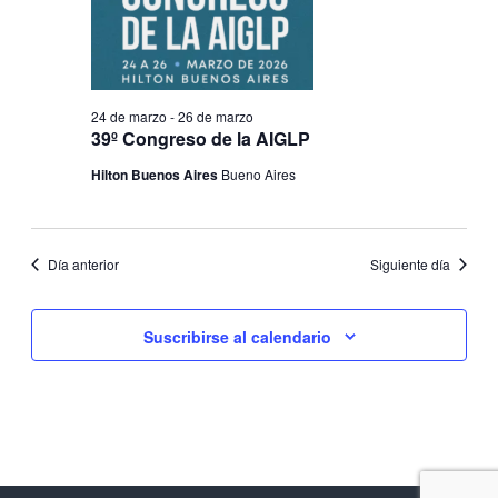
g
a
n
a
c
a
l
i
a
c
f
24 de marzo
-
26 de marzo
ó
e
39º Congreso de la AIGLP
i
c
n
Hilton Buenos Aires
Bueno Aires
h
ó
a
d
.
n
e
Día anterior
Siguiente día
v
d
i
Suscribirse al calendario
e
s
b
t
ú
a