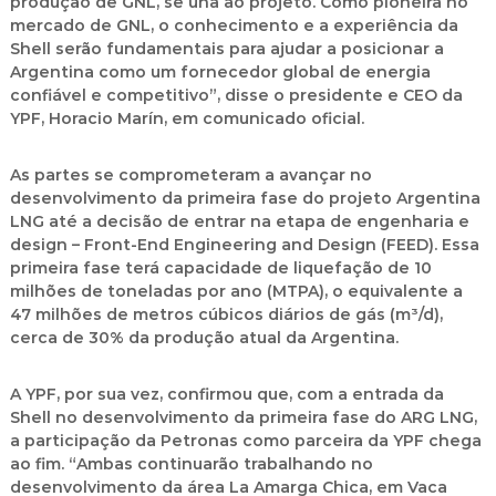
produção de GNL, se una ao projeto. Como pioneira no
mercado de GNL, o conhecimento e a experiência da
Shell serão fundamentais para ajudar a posicionar a
Argentina como um fornecedor global de energia
confiável e competitivo”, disse o presidente e CEO da
YPF,
Horacio Marín
, em comunicado oficial.
As partes se comprometeram a avançar no
desenvolvimento da primeira fase do projeto Argentina
LNG até a decisão de entrar na etapa de engenharia e
design –
Front-End Engineering and Design (FEED)
. Essa
primeira fase terá capacidade de liquefação de 10
milhões de toneladas por ano (MTPA), o equivalente a
47 milhões de metros cúbicos diários de gás (m³/d),
cerca de 30% da produção atual da Argentina.
A YPF, por sua vez, confirmou que, com a entrada da
Shell no desenvolvimento da primeira fase do ARG LNG,
a participação da Petronas como parceira da YPF chega
ao fim. “Ambas continuarão trabalhando no
desenvolvimento da área La Amarga Chica, em Vaca