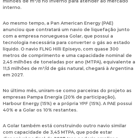
milhões de m³/d no inverno para atender ao mercado
interno.
Ao mesmo tempo, a
Pan American Energy (PAE)
anunciou que contratará um navio de liquefação junto
com a empresa norueguesa
Golar
, que possui a
tecnologia necessária para converter o gás ao estado
líquido. O navio
FLNG Hilli Episeyo
, com quase 300
metros de comprimento e uma capacidade nominal de
2,45 milhões de toneladas por ano (MTPA), equivalente a
11,5 milhões de m³/d de gás natural, chegará à Argentina
em 2027.
No último mês, uniram-se como parceiras do projeto as
empresas
Pampa Energía
(20% de participação),
Harbour Energy
(15%) e a própria YPF (15%). A PAE possui
40% e a Golar os 10% restantes.
A Golar também está construindo outro navio similar
com capacidade de 3,45 MTPA, que pode estar