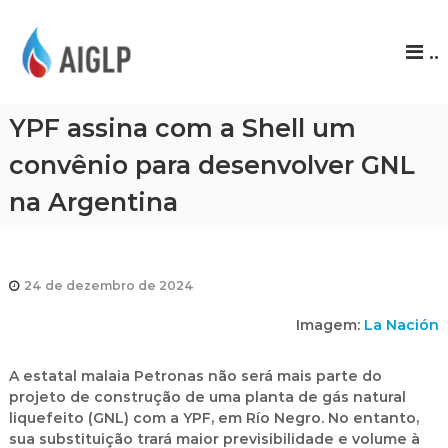
A
..
I
G
L
YPF assina com a Shell um
P
convênio para desenvolver GNL
na Argentina
24 de dezembro de 2024
Imagem:
La Nación
A estatal malaia
Petronas
não será mais parte do
projeto de construção de uma planta de gás natural
liquefeito (GNL) com a YPF, em Río Negro. No entanto,
sua substituição trará maior previsibilidade e volume à