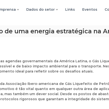
imprensa
Dados do setor
Links
Eventos
Co
ro de uma energia estratégica na A
as agendas governamentais da América Latina, o Gás Lique
ssível e de baixo impacto ambiental para o transporte. Ne
ento ideal para refletir sobre os desafios atuais.
o da Associação Ibero-americana de Gás Liquefeito de Petró
tivo é tão vital quanto em qualquer outra área de aplica
a, mas também um dever social. Desde os postos de abaste
protocolos rigorosos que garantam a integridade do sistem