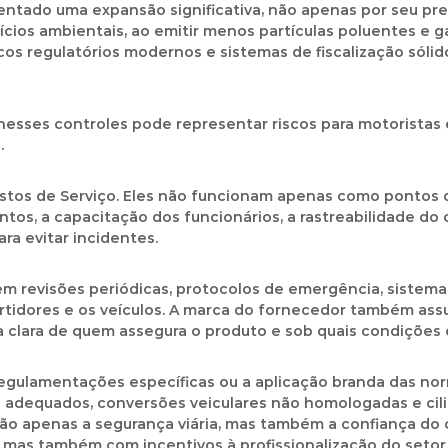
mentado uma expansão significativa, não apenas por seu p
cios ambientais, ao emitir menos partículas poluentes e g
s regulatórios modernos e sistemas de fiscalização sóli
e nesses controles pode representar riscos para motoristas
.
stos de Serviço. Eles não funcionam apenas como pontos
tos, a capacitação dos funcionários, a rastreabilidade do 
ra evitar incidentes.
uem revisões periódicas, protocolos de emergência, siste
rtidores e os veículos. A marca do fornecedor também assu
clara de quem assegura o produto e sob quais condições e
regulamentações específicas ou a aplicação branda das no
adequados, conversões veiculares não homologadas e cili
o apenas a segurança viária, mas também a confiança do c
as também com incentivos à profissionalização do setor e