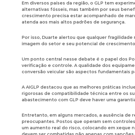
Em diversos países da região, o GLP tem experi
alternativas fósseis, mas também por seus benefí
crescimento precisa estar acompanhado de marco
atenda aos mais altos padrões de segurança.
Por isso, Duarte alertou que qualquer fragilidad
imagem do setor e seu potencial de crescimento
Um ponto central nesse debate é o papel dos Po
verificação e controle. A qualidade dos equipamen
conversão veicular são aspectos fundamentais pa
A AIGLP destacou que as melhores práticas incl
rigorosas de compatibilidade técnica entre os su
abastecimento com GLP deve haver uma garantia 
Entretanto, em alguns mercados, a ausência de 
preocupantes. Postos que operam sem controles 
um aumento real do risco, colocando em xeque nã
devem ser combatidas não apenas com sanções, m