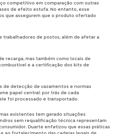
reço competitivo em comparação com outras
ases de efeito estufa. No entanto, esse
dos que assegurem que o produto ofertado
 e trabalhadores de postos, além de afetar a
 de recarga, mas também como locais de
combustível e a certificação dos kits de
mas de detecção de vazamentos e normas
me papel central: por trás de cada
le foi processado e transportado.
rmas existentes tem gerado situações
ndros sem requalificação técnica representam
onsumidor. Duarte enfatizou que essas práticas
 ao fortalecimento das cadeias legais de