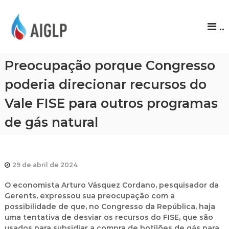
A
..
I
G
L
Preocupação porque Congresso
P
poderia direcionar recursos do
Vale FISE para outros programas
de gás natural
29 de abril de 2024
O economista Arturo Vásquez Cordano, pesquisador da
Gerents, expressou sua preocupação com a
possibilidade de que, no Congresso da República, haja
uma tentativa de desviar os recursos do FISE, que são
usados para subsidiar a compra de botijões de gás para