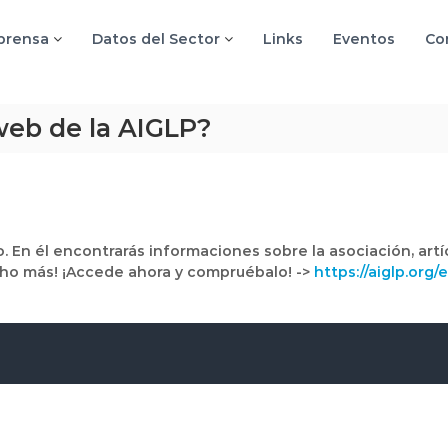
 prensa
Datos del Sector
Links
Eventos
Co
web de la AIGLP?
o. En él encontrarás informaciones sobre la asociación, artíc
cho más! ¡Accede ahora y compruébalo! ->
https://aiglp.org/