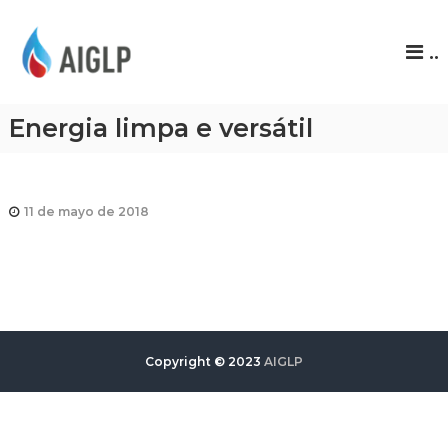
A
..
I
G
L
Energia limpa e versátil
P
11 de mayo de 2018
Copyright © 2023
AIGLP