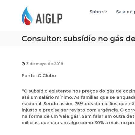
A
I
Sobre
Sala de
G
L
P
Consultor: subsídio no gás de
3 de mayo de 2018
Fonte: O Globo
“O subsídio existente nos preços do gás de coz
até um salário mínimo. As famílias que se enquad
nacional. Sendo assim, 75% dos domicílios que nã
injusto e precisa ser revisto com urgência. O cor
na forma de um ‘vale gás’. Sem falar em outra d
milícias, que cobram algo como 30% a mais no pre