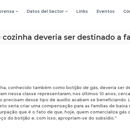
 prensa
Datos del Sector
Links
Eventos
Co
 cozinha deveria ser destinado a f
inha, conhecido também como botijão de gás, deveria ser
ram nessa classe representaram, nos últimos 10 anos, cerca
o precisam desse tipo de auxílio acabam se beneficiando. 
reto seria criar uma compensação para as famílias de baixa
eturpação que é o fato de que, hoje, quem comercializa gá
ço do botijão e, com isso, apropriam-se do subsídio.”