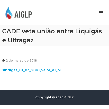
A
..
I
G
L
CADE veta união entre Liquigás
P
e Ultragaz
2 de marzo de 2018
sindigas_01_03_2018_valor_a1_b1
Copyright © 2023
AIGLP