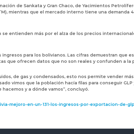
nación de Sankata y Gran Chaco, de Yacimientos Petrolífero
M), mientras que el mercado interno tiene una demanda 4
se entienden más por el alza de los precios internacional
ás ingresos para los bolivianos. Las cifras demuestran qu
as que ofrecen datos que no son reales y confunden a la 
idos, de gas y condensados, esto nos permite vender más 
ado vimos que la población hacía filas para conseguir GLP y
e hacemos y a dónde vamos”, concluyó.
via-mejoro-en-un-131-los-ingresos-por-exportacion-de-gl