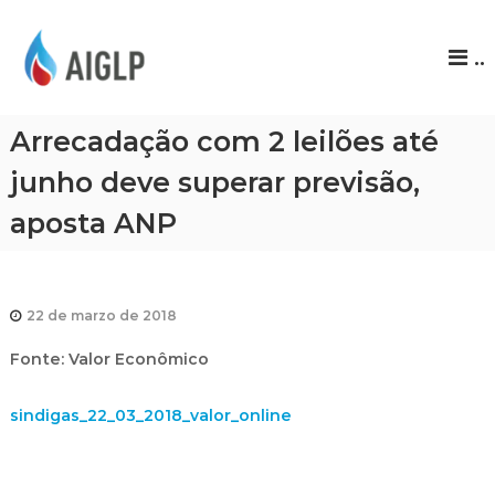
A
..
I
G
L
Arrecadação com 2 leilões até
P
junho deve superar previsão,
aposta ANP
22 de marzo de 2018
Fonte: Valor Econômico
sindigas_22_03_2018_valor_online