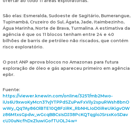
ofertar ao todo 11 áreas exploratórias.
São elas: Esmeralda, Sudoeste de Sagitário, Bumerangue,
Tupinambá, Cruzeiro do Sul, Ágata, Jade, Itaimbezinho,
Água Marinha, Norte de Brava, Turmalina. A estimativa da
agência é que os 11 blocos tenham entre 24 e 40
bilhões de barris de petróleo não riscados, que contém
risco exploratório.
O post ANP aprova blocos no Amazonas para futura
exploração de óleo e gás apareceu primeiro em agência
epbr.
Fuente:
https://viewer.knewin.com/online/3257/mb2Mwo-
iUs6U9xwoKyMcn37vjYTPPdSZuPwFxVily2spuRWsh8bnO
wWy_Qq7Ay86OlBTE10Q8FziRK_RbNHLIoD0iReUiKigvOW
z86MtxsGpdw_wGcqBBCsIsDJ38PcKQTqgloJSrsxKoSDav
cUJ0uNcfhDxZluwiGofTUOLJ4w=