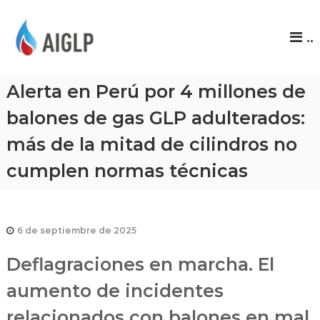
A
..
I
G
L
Alerta en Perú por 4 millones de
P
balones de gas GLP adulterados:
más de la mitad de cilindros no
cumplen normas técnicas
6 de septiembre de 2025
Deflagraciones en marcha. El
aumento de incidentes
relacionados con balones en mal