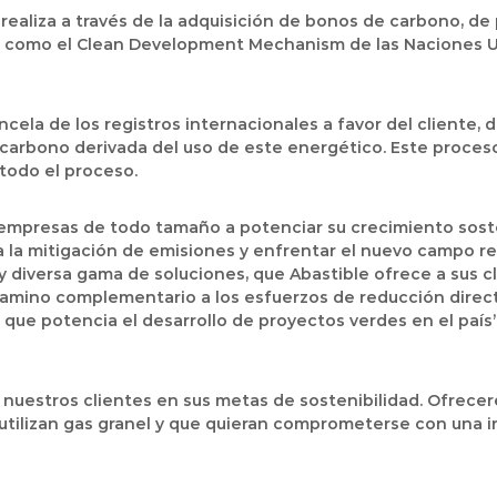
ealiza a través de la adquisición de bonos de carbono, de
s como el Clean Development Mechanism de las Naciones Un
ncela de los registros internacionales a favor del cliente,
carbono derivada del uso de este energético. Este proceso
 todo el proceso.
s empresas de todo tamaño a potenciar su crecimiento sos
a la mitigación de emisiones y enfrentar el nuevo campo reg
 diversa gama de soluciones, que Abastible ofrece a sus cl
mino complementario a los esfuerzos de reducción direc
que potencia el desarrollo de proyectos verdes en el país”,
uestros clientes en sus metas de sostenibilidad. Ofrecere
utilizan gas granel y que quieran comprometerse con una in