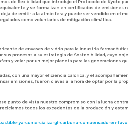
s de flexibilidad que introdujo el Protocolo de Kyoto para
quivalente y se formalizan en certificados de emisiones r
deja de emitir a la atmósfera y puede ser vendido en el m
gulados como voluntarios de mitigación climática.
icante de envases de vidrio para la industria farmacéutica
 sus procesos a su estrategia de Sostenibilidad, cuyo objet
sfera y velar por un mejor planeta para las generaciones qu
adas, con una mayor eficiencia calórica, y el acompañamie
sar emisiones, fueron claves a la hora de optar por la pr
se punto de vista nuestro compromiso con la lucha contra 
reciclamos todos los excedentes de la producción y esta
bastible-ya-comercializa-gl-carbono-compensado-en-favor