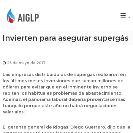
A
..
I
G
L
Invierten para asegurar supergás
P
25 de mayo de 2017
Las empresas distribuidoras de supergás realizaron en
los últimos meses inversiones que suman millones de
dólares para evitar que en el inminente invierno se
repitan los habituales problemas de abastecimiento.
Además, el panorama laboral debería presentarse más
tranquilo porque este año no habrá negociaciones
salariales.
El gerente general de Riogas, Diego Guerrero, dijo que la