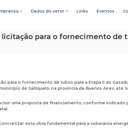
imprensa
Dados do setor
Links
Eventos
Co
licitação para o fornecimento de 
ção para o fornecimento de tubos para a Etapa II do Gasod
nicípio de Salliqueló, na província de Buenos Aires, até S
cluir uma proposta de financiamento, conforme indicado p
tal.
á concretizar esta obra fundamental para a soberania ener