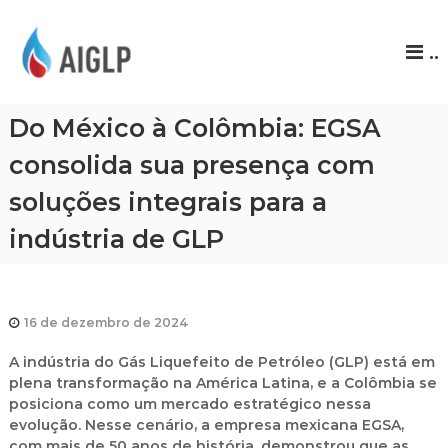
A
..
I
G
L
Do México à Colômbia: EGSA
P
consolida sua presença com
soluções integrais para a
indústria de GLP
16 de dezembro de 2024
A indústria do
Gás Liquefeito de Petróleo (GLP
) está em
plena transformação na América Latina, e a Colômbia se
posiciona como um mercado estratégico nessa
evolução. Nesse cenário, a empresa mexicana EGSA,
com mais de 50 anos de história, demonstrou que as