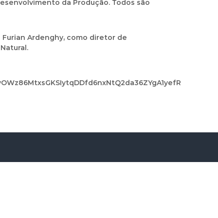
 Desenvolvimento da Produção. Todos são
 Furian Ardenghy, como diretor de
Natural.
vOWz86MtxsGKSIytqDDfd6nxNtQ2da36ZYgA1yefR