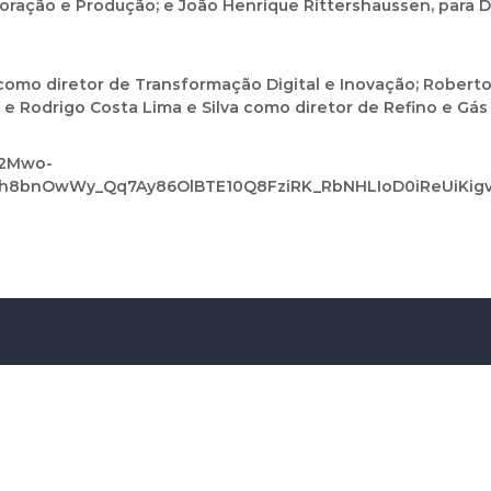
loração e Produção; e João Henrique Rittershaussen, para
como diretor de Transformação Digital e Inovação; Roberto
e Rodrigo Costa Lima e Silva como diretor de Refino e Gás 
b2Mwo-
sh8bnOwWy_Qq7Ay86OlBTE10Q8FziRK_RbNHLIoD0iReUiKig