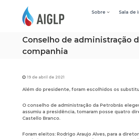
A
I
Sobre
Sala de 
G
L
P
Conselho de administração da
companhia
19 de abril de 2021
Além do presidente, foram escolhidos os substit
O conselho de administração da Petrobrás elegeu 
assumiu a presidência, tomaram posse quatro dir
Castello Branco.
Foram eleitos: Rodrigo Araujo Alves, para a diret