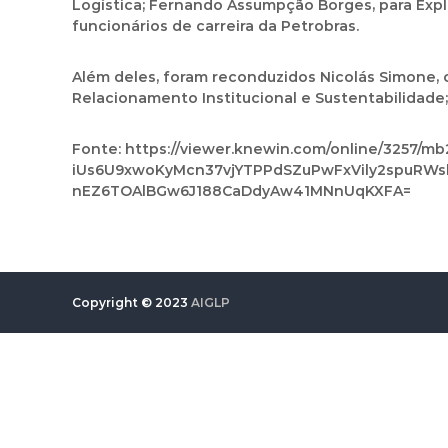
Logística; Fernando Assumpção Borges, para Exp
funcionários de carreira da Petrobras.
Além deles, foram reconduzidos Nicolás Simone, 
Relacionamento Institucional e Sustentabilidade; 
Fonte: https://viewer.knewin.com/online/3257/m
iUs6U9xwoKyMcn37vjYTPPdSZuPwFxVily2spuRW
nEZ6TOAlBGw6J188CaDdyAw41MNnUqKXFA=
Copyright © 2023
AIGLP