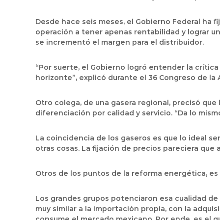
Desde hace seis meses, el Gobierno Federal ha f
operación a tener apenas rentabilidad y lograr un
se incrementó el margen para el distribuidor.
“Por suerte, el Gobierno logró entender la crític
horizonte”, explicó durante el 36 Congreso de la 
Otro colega, de una gasera regional, precisó que 
diferenciación por calidad y servicio. “Da lo mism
La coincidencia de los gaseros es que lo ideal se
otras cosas. La fijación de precios pareciera que 
Otros de los puntos de la reforma energética, es
Los grandes grupos potenciaron esa cualidad de 
muy similar a la importación propia, con la adqu
consume el mercado mexicano. Por ende, es el que