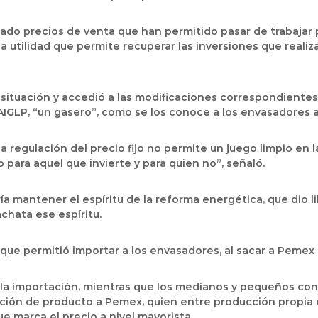
ijado precios de venta que han permitido pasar de trabajar
a utilidad que permite recuperar las inversiones que realiz
a situación y accedió a las modificaciones correspondientes
AIGLP, “un gasero”, como se los conoce a los envasadores aq
la regulación del precio fijo no permite un juego limpio en 
o para aquel que invierte y para quien no”, señaló.
ría mantener el espíritu de la reforma energética, que dio 
achata ese espíritu.
 que permitió importar a los envasadores, al sacar a Pemex
la importación, mientras que los medianos y pequeños con
isición de producto a Pemex, quien entre producción propia
 marca el precio a nivel mayorista.