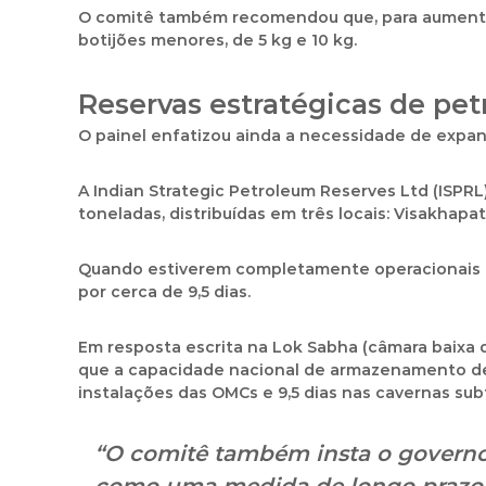
O comitê também recomendou que, para
aumenta
botijões menores, de 5 kg e 10 kg
.
Reservas estratégicas de pet
O painel enfatizou ainda a
necessidade de expand
A
Indian Strategic Petroleum Reserves Ltd (ISPRL
toneladas
, distribuídas em três locais:
Visakhapat
Quando estiverem
completamente operacionais 
por cerca de 9,5 dias
.
Em resposta escrita na
Lok Sabha
(câmara baixa d
que a capacidade nacional de armazenamento de
instalações das OMCs
e
9,5 dias nas cavernas su
“O comitê também
insta o govern