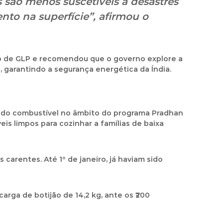
s são
menos suscetíveis a desastres
o na superfície”, afirmou o
o de GLP e
recomendou que o governo explore a
s, garantindo
a segurança energética da Índia
.
o do combustível no âmbito do programa
Pradhan
eis limpos para cozinhar
a famílias de baixa
as carentes. Até
1º de janeiro
, já haviam sido
ecarga de botijão de 14,2 kg
, ante os
₹200