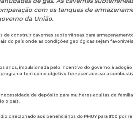
antidades de gás. As cavernas subterrânea
omparação com os tanques de armazenament
overno da União.
MCs de construir cavernas subterrâneas para armazenament
ais do país onde as condições geológicas sejam favorávei
os anos, impulsionada pelo incentivo do governo à adoçã
o programa tem como objetivo fornecer
acesso a combustív
 necessidade de depósito
para mulheres adultas de famíli
o o país.
ídio direcionado
aos beneficiários do PMUY para
₹300 por r