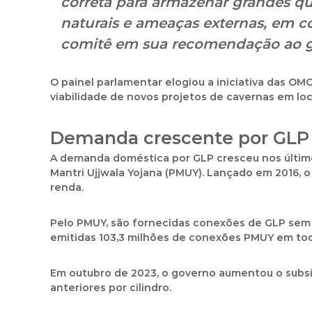
correta para armazenar grandes qu
naturais e ameaças externas
, em c
comitê em sua recomendação ao g
O painel parlamentar elogiou a iniciativa das O
viabilidade de novos projetos de cavernas
em loc
Demanda crescente por GLP
A demanda doméstica por GLP cresceu nos últim
Mantri Ujjwala Yojana (PMUY)
. Lançado em
2016
, 
renda.
Pelo PMUY, são fornecidas
conexões de GLP sem
emitidas
103,3 milhões de conexões PMUY
em tod
Em
outubro de 2023
, o governo aumentou o
subs
anteriores por cilindro
.