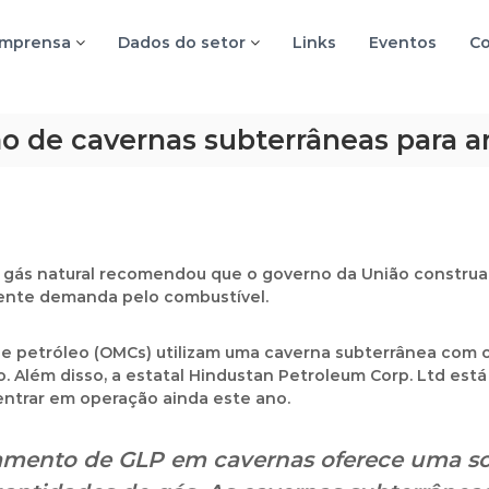
imprensa
Dados do setor
Links
Eventos
Co
o de cavernas subterrâneas para
 gás natural recomendou que o governo da União constru
cente demanda pelo combustível.
e petróleo (
OMCs
) utilizam uma
caverna subterrânea com 
o
. Além disso, a estatal
Hindustan Petroleum Corp. Ltd
está
entrar em operação ainda este ano.
amento de GLP em cavernas oferece uma so