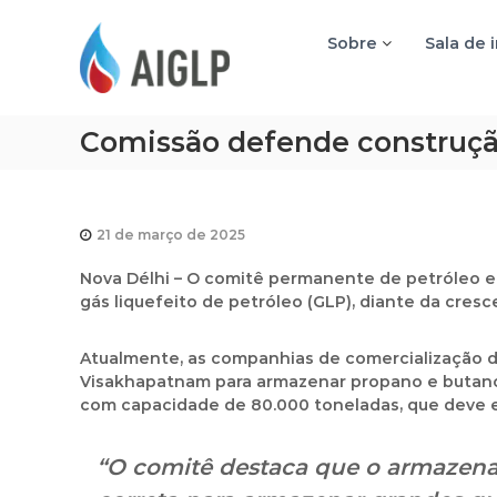
A
I
Sobre
Sala de 
G
L
P
Comissão defende construçã
21 de março de 2025
Nova Délhi
– O comitê permanente de petróleo e
gás liquefeito de petróleo (GLP)
, diante da cres
Atualmente, as companhias de comercialização d
Visakhapatnam
para armazenar
propano e butan
com capacidade de
80.000 toneladas
, que deve 
“O comitê destaca que o armazen