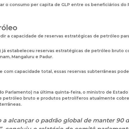
r o consumo per capita de GLP
entre os beneficiários do
róleo
ir a capacidade de reservas estratégicas de petróleo
para
)
já estabeleceu
reservas estratégicas de petróleo bruto
co
nam, Mangaluru e Padur
.
e com capacidade total
, essas reservas subterrâneas pod
o Parlamento) na última quinta-feira, o ministro de Estado
 petróleo bruto e produtos petrolíferos atualmente cobr
bterrâneas
.
o a alcançar o padrão global de manter 90 d